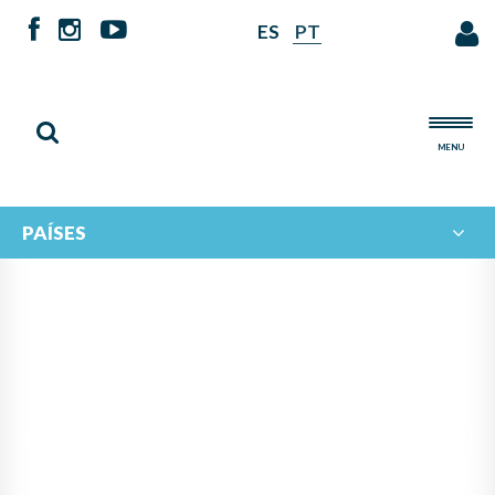
ES
PT
MENU
PAÍSES
FINALIZA LA FASE
PRESENCIAL DE LUTHERÍA EN
PAYSANDÚ CON UN