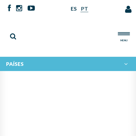
ES
PT
MENU
PAÍSES
FINALIZA LA FASE
PRESENCIAL DE LUTHERÍA EN
PAYSANDÚ CON UN