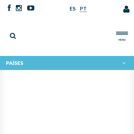
ES
PT
MENU
PAÍSES
I CONCURSO
IBEROAMERICANO DE
LUTHERÍA: FALLO DEL