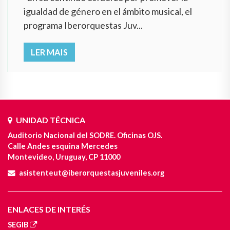
igualdad de género en el ámbito musical, el
programa Iberorquestas Juv...
LER MAIS
UNIDAD TÉCNICA
Auditorio Nacional del SODRE. Oficinas OJS.
Calle Andes esquina Mercedes
Montevideo, Uruguay, CP 11000
asistenteut@iberorquestasjuveniles.org
ENLACES DE INTERÉS
SEGIB