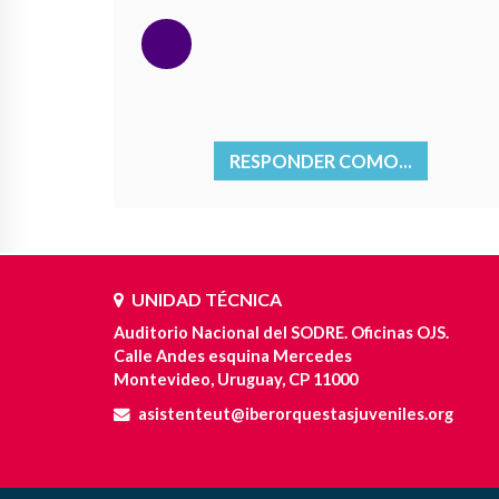
RESPONDER COMO...
UNIDAD TÉCNICA
Auditorio Nacional del SODRE. Oficinas OJS.
Calle Andes esquina Mercedes
Montevideo, Uruguay, CP 11000
asistenteut@iberorquestasjuveniles.org