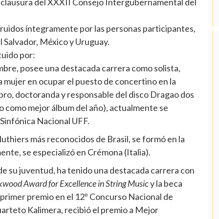
la clausura del XXXII Consejo Intergubernamental del
ruidos íntegramente por las personas participantes,
l Salvador, México y Uruguay.
tuido por:
nombre, posee una destacada carrera como solista,
 mujer en ocupar el puesto de concertino en la
ibro, doctoranda y responsable del disco Dragao dos
o como mejor álbum del año), actualmente se
Sinfónica Nacional UFF.
luthiers más reconocidos de Brasil, se formó en la
ente, se especializó en Crémona (Italia).
r de su juventud, ha tenido una destacada carrera con
kwood Award for Excellence in String Music
y la beca
 primer premio en el 12º Concurso Nacional de
rteto Kalimera, recibió el premio a Mejor