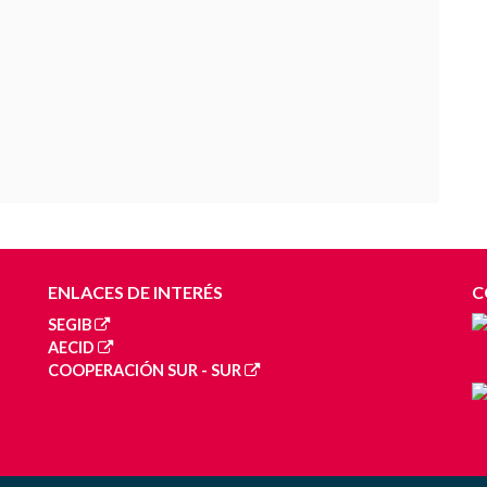
ENLACES DE INTERÉS
C
SEGIB
AECID
COOPERACIÓN SUR - SUR