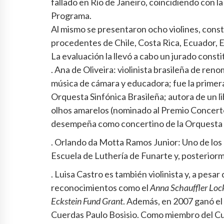
fallado en Río de Janeiro, coincidiendo con 
Programa.
Al mismo se presentaron ocho violines, const
procedentes de Chile, Costa Rica, Ecuador, E
La evaluación la llevó a cabo un jurado consti
. Ana de Oliveira: violinista brasileña de re
música de cámara y educadora; fue la primera
Orquesta Sinfónica Brasileña; autora de un l
olhos amarelos (nominado al Premio Concert
desempeña como concertino de la Orquesta 
. Orlando da Motta Ramos Junior: Uno de los 
Escuela de Luthería de Funarte y, posteriorm
. Luisa Castro es también violinista y, a pesa
reconocimientos como el
Anna Schauffler Loc
Eckstein Fund Grant
. Además, en 2007 ganó el
Cuerdas Paulo Bosisio. Como miembro del Cua