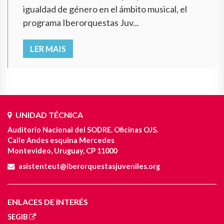
igualdad de género en el ámbito musical, el
programa Iberorquestas Juv...
LER MAIS
UNIDAD TÉCNICA
Auditorio Nacional del SODRE. Oficinas OJS.
Calle Andes esquina Mercedes
Montevideo, Uruguay, CP 11000
asistenteut@iberorquestasjuveniles.org
ENLACES DE INTERÉS
SEGIB