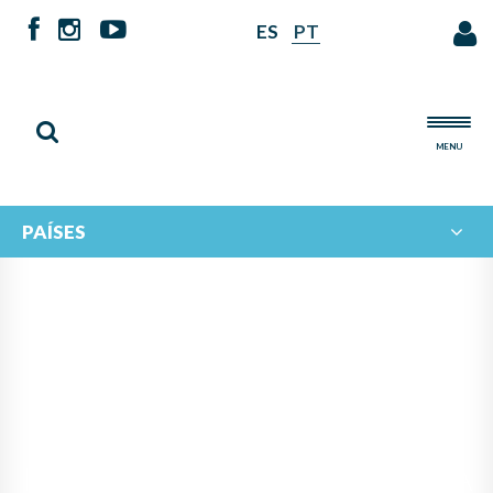
ES
PT
MENU
PAÍSES
IBERORQUESTAS CRECE:
BRASIL Y PORTUGAL SE
INCORPORAN AL PROGRAMA