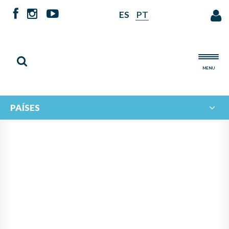
ES
PT
MENU
PAÍSES
IBERORQUESTAS JUVENILES
CELEBRA SU XXXIV CONSEJO
INTEGUBERNAMENTAL EN