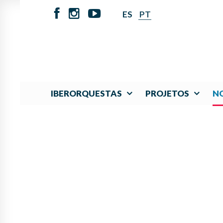
ES
PT
IBERORQUESTAS
PROJETOS
NO
IBERORQUESTAS JUV
UN 