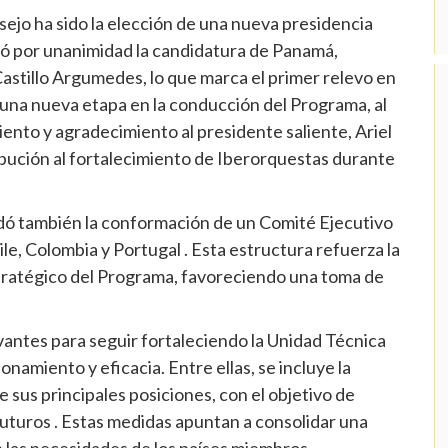
ejo ha sido la elección de una nueva presidencia
bó por unanimidad la candidatura de Panamá,
astillo Argumedes, lo que marca el primer relevo en
 una nueva etapa en la conducción del Programa, al
nto y agradecimiento al presidente saliente, Ariel
ibución al fortalecimiento de Iberorquestas durante
rdó también la conformación de un Comité Ejecutivo
ile, Colombia y Portugal . Esta estructura refuerza la
tratégico del Programa, favoreciendo una toma de
vantes para seguir fortaleciendo la Unidad Técnica
namiento y eficacia. Entre ellas, se incluye la
e sus principales posiciones, con el objetivo de
futuros . Estas medidas apuntan a consolidar una
n las necesidades de los países miembros.