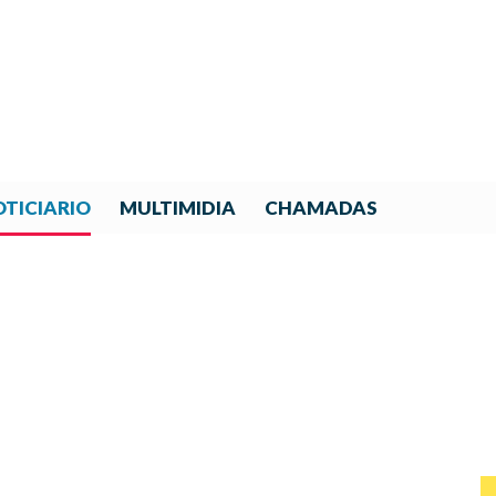
TICIARIO
MULTIMIDIA
CHAMADAS
ENILES FORTALECE SU GOB
NUEVO CICLO DE CRECIMI