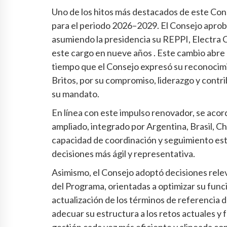
Uno de los hitos más destacados de este Cons
para el periodo 2026–2029. El Consejo apro
asumiendo la presidencia su REPPI, Electra C
este cargo en nueve años . Este cambio abre
tiempo que el Consejo expresó su reconocimie
Britos, por su compromiso, liderazgo y contr
su mandato.
En línea con este impulso renovador, se aco
ampliado, integrado por Argentina, Brasil, Ch
capacidad de coordinación y seguimiento es
decisiones más ágil y representativa.
Asimismo, el Consejo adoptó decisiones rele
del Programa, orientadas a optimizar su funcio
actualización de los términos de referencia d
adecuar su estructura a los retos actuales y 
gestión cada vez más eficiente y alineada co