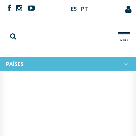
ES
PT
MENU
PAÍSES
IBERORQUESTAS JUVENILES
FORTALECE SU GOBERNANZA
Y PROYECTA UN NUEVO