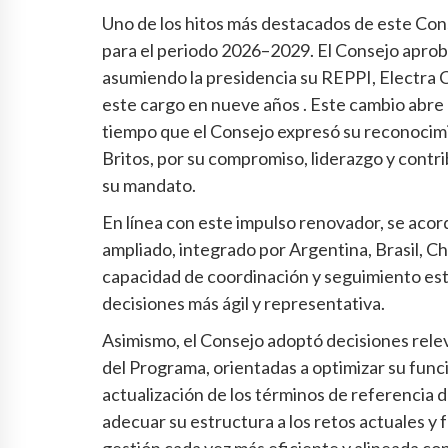
Uno de los hitos más destacados de este Cons
para el periodo 2026–2029. El Consejo apro
asumiendo la presidencia su REPPI, Electra C
este cargo en nueve años . Este cambio abre
tiempo que el Consejo expresó su reconocimie
Britos, por su compromiso, liderazgo y contr
su mandato.
En línea con este impulso renovador, se aco
ampliado, integrado por Argentina, Brasil, Ch
capacidad de coordinación y seguimiento es
decisiones más ágil y representativa.
Asimismo, el Consejo adoptó decisiones rele
del Programa, orientadas a optimizar su funcio
actualización de los términos de referencia d
adecuar su estructura a los retos actuales y 
gestión cada vez más eficiente y alineada co