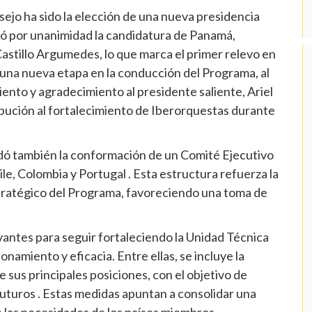
ejo ha sido la elección de una nueva presidencia
bó por unanimidad la candidatura de Panamá,
astillo Argumedes, lo que marca el primer relevo en
 una nueva etapa en la conducción del Programa, al
nto y agradecimiento al presidente saliente, Ariel
ibución al fortalecimiento de Iberorquestas durante
rdó también la conformación de un Comité Ejecutivo
ile, Colombia y Portugal . Esta estructura refuerza la
tratégico del Programa, favoreciendo una toma de
vantes para seguir fortaleciendo la Unidad Técnica
namiento y eficacia. Entre ellas, se incluye la
e sus principales posiciones, con el objetivo de
futuros . Estas medidas apuntan a consolidar una
n las necesidades de los países miembros.