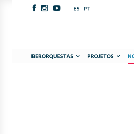
ES
PT
IBERORQUESTAS
PROJETOS
NO
IBERORQUESTAS JUV
UN 