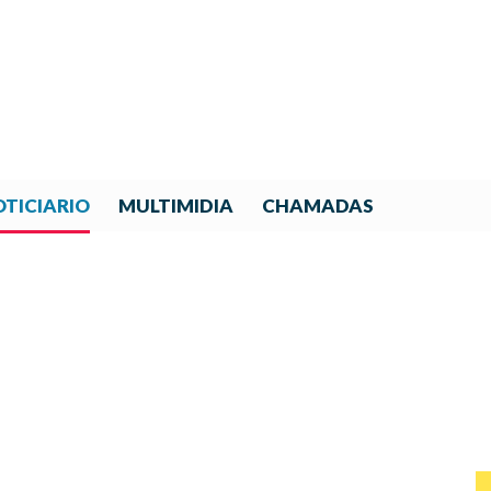
TICIARIO
MULTIMIDIA
CHAMADAS
ENILES FORTALECE SU GOB
NUEVO CICLO DE CRECIMI