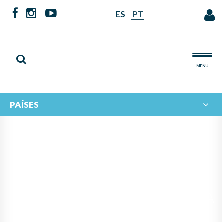
ES
PT
MENU
PAÍSES
IBERORQUESTAS JUVENILES
FORTALECE SU GOBERNANZA
Y PROYECTA UN NUEVO