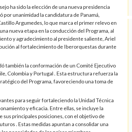
ejo ha sido la elección de una nueva presidencia
bó por unanimidad la candidatura de Panamá,
astillo Argumedes, lo que marca el primer relevo en
 una nueva etapa en la conducción del Programa, al
nto y agradecimiento al presidente saliente, Ariel
ibución al fortalecimiento de Iberorquestas durante
rdó también la conformación de un Comité Ejecutivo
ile, Colombia y Portugal . Esta estructura refuerza la
tratégico del Programa, favoreciendo una toma de
vantes para seguir fortaleciendo la Unidad Técnica
namiento y eficacia. Entre ellas, se incluye la
e sus principales posiciones, con el objetivo de
futuros . Estas medidas apuntan a consolidar una
n las necesidades de los países miembros.