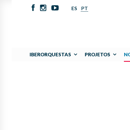
ES
PT
IBERORQUESTAS
PROJETOS
NO
IBERORQUESTAS JUV
UN 