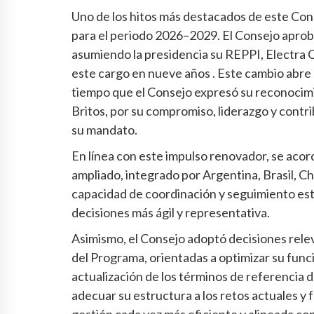
Uno de los hitos más destacados de este Cons
para el periodo 2026–2029. El Consejo apro
asumiendo la presidencia su REPPI, Electra C
este cargo en nueve años . Este cambio abre
tiempo que el Consejo expresó su reconocimie
Britos, por su compromiso, liderazgo y contr
su mandato.
En línea con este impulso renovador, se aco
ampliado, integrado por Argentina, Brasil, Ch
capacidad de coordinación y seguimiento es
decisiones más ágil y representativa.
Asimismo, el Consejo adoptó decisiones rele
del Programa, orientadas a optimizar su funcio
actualización de los términos de referencia d
adecuar su estructura a los retos actuales y 
gestión cada vez más eficiente y alineada co