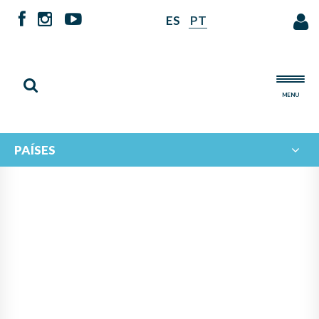
ES
PT
MENU
PAÍSES
PANAMÁ LIDERA PROYECTO
DE IBERORQUESTAS
JUVENILES PARA FOMENTAR