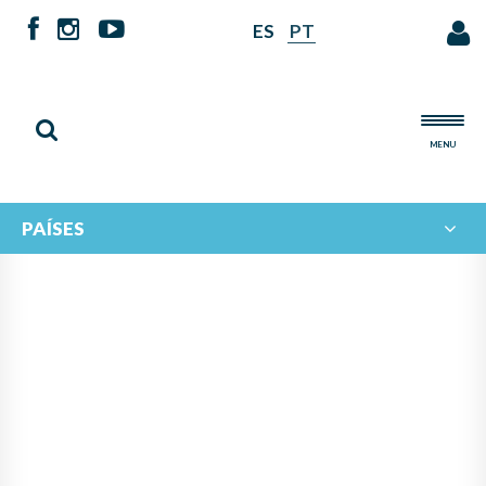
ES
PT
MENU
PAÍSES
PANAMÁ LIDERA PROYECTO
DE IBERORQUESTAS
JUVENILES PARA FOMENTAR