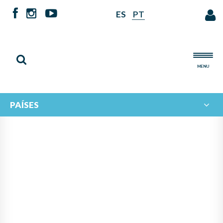
ES
PT
MENU
PAÍSES
PANAMÁ LIDERA PROYECTO
DE IBERORQUESTAS
JUVENILES PARA FOMENTAR