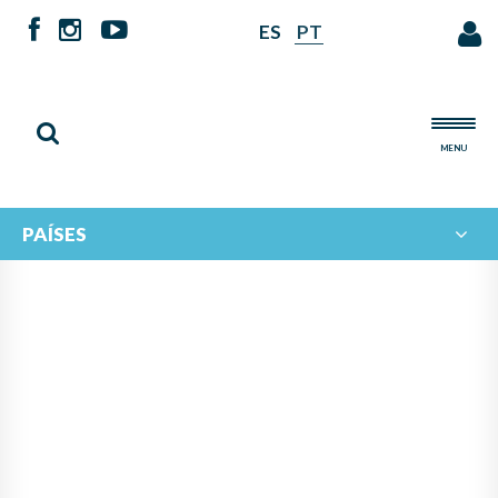
ES
PT
MENU
PAÍSES
PANAMÁ LIDERA PROYECTO
DE IBERORQUESTAS
JUVENILES PARA FOMENTAR