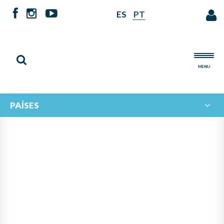
ES
PT
MENU
PAÍSES
PANAMÁ LIDERA PROYECTO
DE IBERORQUESTAS
JUVENILES PARA FOMENTAR