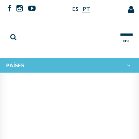
ES
PT
MENU
PAÍSES
PANAMÁ LIDERA PROYECTO
DE IBERORQUESTAS
JUVENILES PARA FOMENTAR