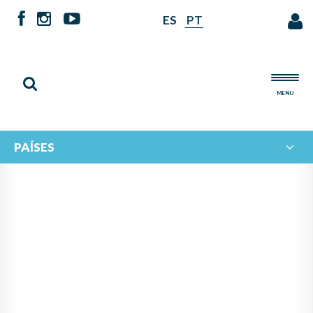
ES
PT
MENU
PAÍSES
PANAMÁ LIDERA PROYECTO
DE IBERORQUESTAS
JUVENILES PARA FOMENTAR