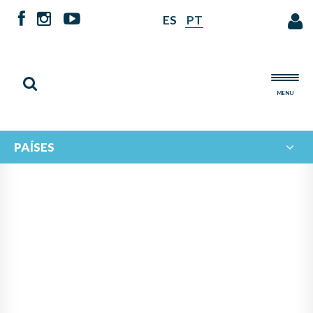
ES
PT
MENU
PAÍSES
PANAMÁ LIDERA PROYECTO
DE IBERORQUESTAS
JUVENILES PARA FOMENTAR