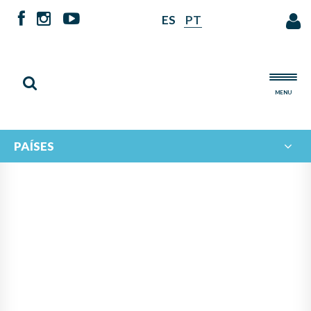
ES
PT
MENU
PAÍSES
IBERORQUESTAS JUVENILES
PARTICIPA EN EL TALLER
NODISCRIM SOBRE