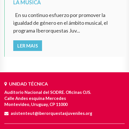
LA MÚSICA
En su continuo esfuerzo por promover la
igualdad de género en el ámbito musical, el
programa Iberorquestas Juv...
LER MAIS
UNIDAD TÉCNICA
Auditorio Nacional del SODRE. Oficinas OJS.
Calle Andes esquina Mercedes
Montevideo, Uruguay, CP 11000
asistenteut@iberorquestasjuveniles.org