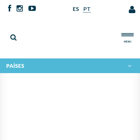
ES
PT
MENU
PAÍSES
IBERORQUESTAS JUVENILES
TIENE LA ALEGRÍA DE
ANUNCIAR LAS Y LOS