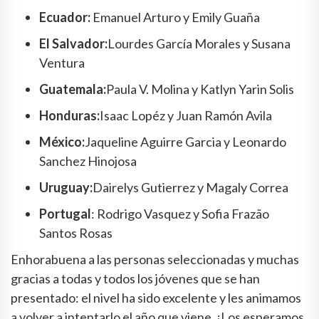
Ecuador:
Emanuel Arturo y Emily Guaña
El Salvador:
Lourdes García Morales y Susana
Ventura
Guatemala:
Paula V. Molina y Katlyn Yarin Solis
Honduras:
Isaac Lopéz y Juan Ramón Avila
México:
Jaqueline Aguirre Garcia y Leonardo
Sanchez Hinojosa
Uruguay:
Dairelys Gutierrez y Magaly Correa
Portugal
: Rodrigo Vasquez y Sofia Frazão
Santos Rosas
Enhorabuena a las personas seleccionadas y muchas
gracias a todas y todos los jóvenes que se han
presentado: el nivel ha sido excelente y les animamos
a volver a intentarlo el año que viene. ¡Los esperamos