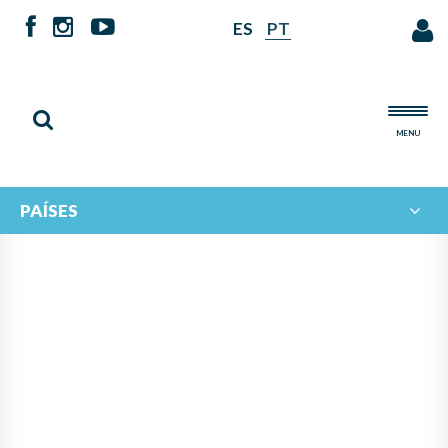
ES
PT
MENU
PAÍSES
IBERORQUESTAS JUVENILES
TIENE LA ALEGRÍA DE
ANUNCIAR LAS Y LOS