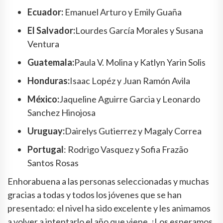
Ecuador:
Emanuel Arturo y Emily Guaña
El Salvador:
Lourdes García Morales y Susana
Ventura
Guatemala:
Paula V. Molina y Katlyn Yarin Solis
Honduras:
Isaac Lopéz y Juan Ramón Avila
México:
Jaqueline Aguirre Garcia y Leonardo
Sanchez Hinojosa
Uruguay:
Dairelys Gutierrez y Magaly Correa
Portugal
: Rodrigo Vasquez y Sofia Frazão
Santos Rosas
Enhorabuena a las personas seleccionadas y muchas
gracias a todas y todos los jóvenes que se han
presentado: el nivel ha sido excelente y les animamos
a volver a intentarlo el año que viene. ¡Los esperamos