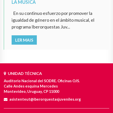
LA MÚSICA
En su continuo esfuerzo por promover la
igualdad de género en el ámbito musical, el
programa Iberorquestas Juv...
LER MAIS
UNIDAD TÉCNICA
Auditorio Nacional del SODRE. Oficinas OJS.
Calle Andes esquina Mercedes
Montevideo, Uruguay, CP 11000
asistenteut@iberorquestasjuveniles.org