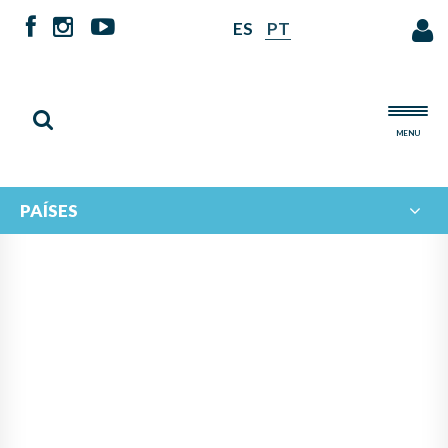
ES
PT
MENU
PAÍSES
IBERORQUESTAS JUVENILES
TIENE LA ALEGRÍA DE
ANUNCIAR LAS Y LOS