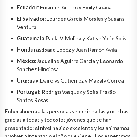
Ecuador:
Emanuel Arturo y Emily Guaña
El Salvador:
Lourdes García Morales y Susana
Ventura
Guatemala:
Paula V. Molina y Katlyn Yarin Solis
Honduras:
Isaac Lopéz y Juan Ramón Avila
México:
Jaqueline Aguirre Garcia y Leonardo
Sanchez Hinojosa
Uruguay:
Dairelys Gutierrez y Magaly Correa
Portugal
: Rodrigo Vasquez y Sofia Frazão
Santos Rosas
Enhorabuena a las personas seleccionadas y muchas
gracias a todas y todos los jóvenes que se han
presentado: el nivel ha sido excelente y les animamos
a volver a intentarlo el año que viene. ¡Los esperamos