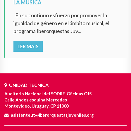
LA MÚSICA
En su continuo esfuerzo por promover la
igualdad de género en el ámbito musical, el
programa Iberorquestas Juv...
LER MAIS
UNIDAD TÉCNICA
Auditorio Nacional del SODRE. Oficinas OJS.
Calle Andes esquina Mercedes
Montevideo, Uruguay, CP 11000
asistenteut@iberorquestasjuveniles.org