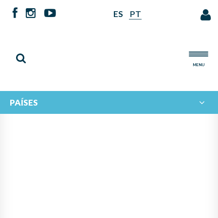
ES
PT
MENU
PAÍSES
IBERORQUESTAS JUVENILES
YA TIENE SU CANCIÓN X
ANIVERSARIO: FALLO DEL