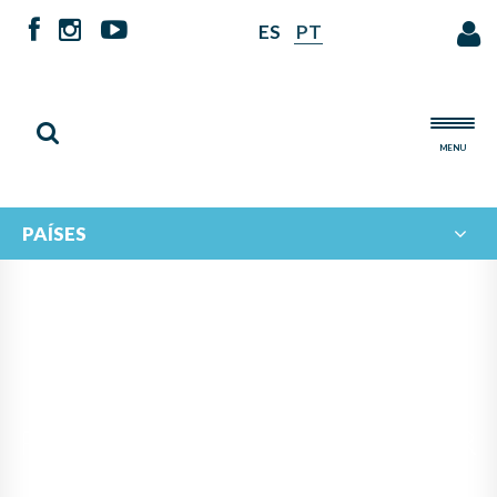
ES
PT
MENU
PAÍSES
INICIA EN EL SALVADOR LA
FASE PRESENCIAL DEL TALLER
MULTINACIONAL DE