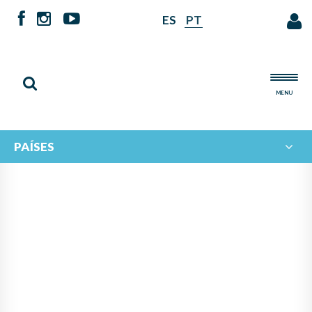
ES
PT
MENU
PAÍSES
INTERCAMBIO MUSICAL
IBEROAMERICANO: EL
ECOSISTEMA MUSICAL