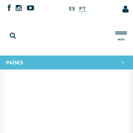
ES
PT
MENU
PAÍSES
INTERCAMBIO MUSICAL
IBEROAMERICANO: EL
ECOSISTEMA MUSICAL