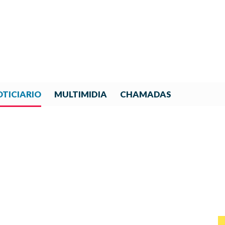
TICIARIO
MULTIMIDIA
CHAMADAS
ZADO: EL NUEVO MANUAL D
IBERORQUESTAS JUVENILES