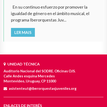
En su continuo esfuerzo por promover la
igualdad de género en el ámbito musical, el
programa Iberorquestas Juv...
LER MAIS
UNIDAD TÉCNICA
Auditorio Nacional del SODRE. Oficinas OJS.
Calle Andes esquina Mercedes
Montevideo, Uruguay, CP 11000
asistenteut@iberorquestasjuveniles.org
ENLACES DE INTERÉS