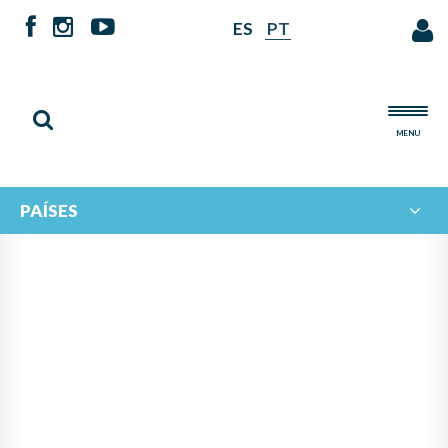
ES
PT
MENU
PAÍSES
MÚSICA Y COOPERACIÓN
PARA TRANSFORMAR:
JÓVENES DE MÉXICO,