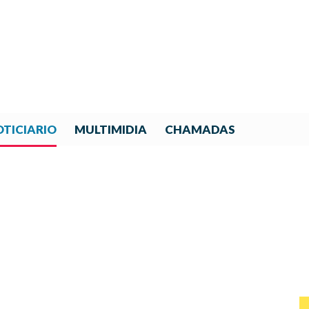
TICIARIO
MULTIMIDIA
CHAMADAS
IÓN PARA TRANSFORMAR: 
 SE UNEN EN EL 33º CAM
Y GIRA NACIONAL DE LA OSI