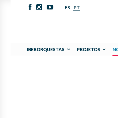
ES
PT
IBERORQUESTAS
PROJETOS
NO
MÚSICA Y COOPERAC
COLOMBIA Y PANAMÁ