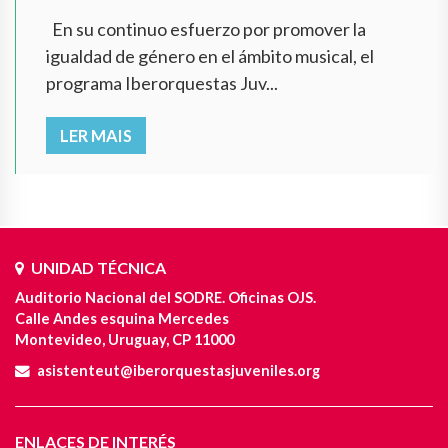
En su continuo esfuerzo por promover la
igualdad de género en el ámbito musical, el
programa Iberorquestas Juv...
LER MAIS
UNIDAD TÉCNICA
Auditorio Nacional del SODRE. Oficinas OJS.
Calle Andes esquina Mercedes
Montevideo, Uruguay, CP 11000
asistenteut@iberorquestasjuveniles.org
ENLACES DE INTERÉS