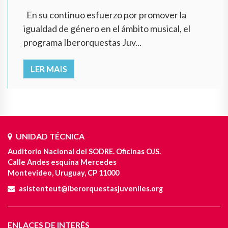
En su continuo esfuerzo por promover la
igualdad de género en el ámbito musical, el
programa Iberorquestas Juv...
LER MAIS
UNIDAD TÉCNICA
Auditorio Nacional del SODRE. Oficinas OJS.
Calle Andes esquina Mercedes
Montevideo, Uruguay, CP 11000
asistenteut@iberorquestasjuveniles.org
ENLACES DE INTERÉS