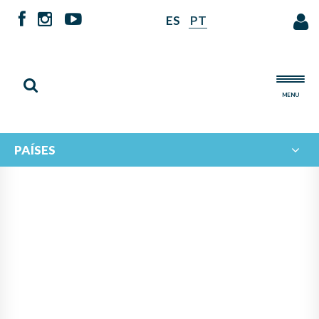
ES
PT
MENU
PAÍSES
MÚSICA Y COOPERACIÓN
PARA TRANSFORMAR:
JÓVENES DE MÉXICO,