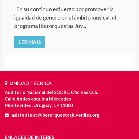
En su continuo esfuerzo por promover la
igualdad de género en el ámbito musical, el
programa Iberorquestas Juv...
LER MAIS
UNIDAD TÉCNICA
Auditorio Nacional del SODRE. Oficinas OJS.
Calle Andes esquina Mercedes
Montevideo, Uruguay, CP 11000
asistenteut@iberorquestasjuveniles.org
ENLACES DE INTERÉS