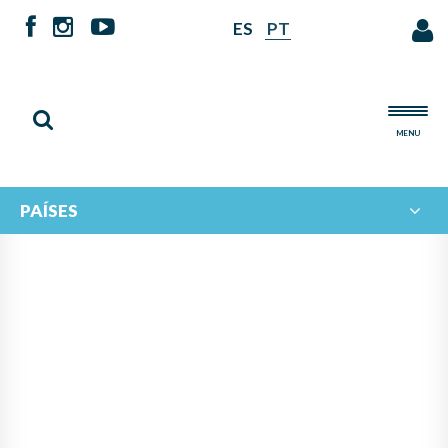
ES
PT
MENU
PAÍSES
MÚSICA Y COOPERACIÓN
PARA TRANSFORMAR:
JÓVENES DE MÉXICO,