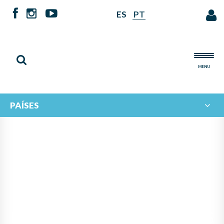
ES
PT
MENU
PAÍSES
PANAMÁ ASUME LA
PRESIDENCIA DEL
PROGRAMA IBERORQUESTAS