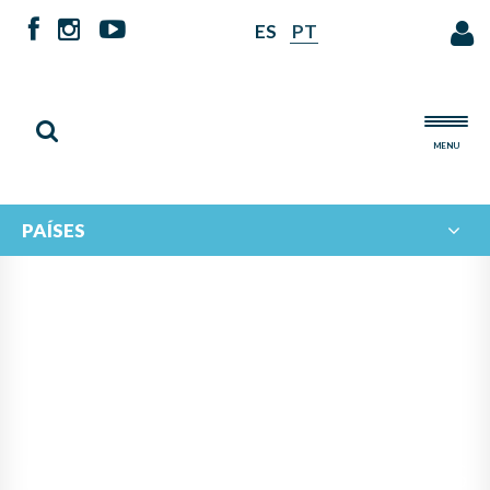
ES
PT
MENU
PAÍSES
PANAMÁ ASUME LA
PRESIDENCIA DEL
PROGRAMA IBERORQUESTAS