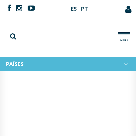
ES
PT
MENU
PAÍSES
PANAMÁ ASUME LA
PRESIDENCIA DEL
PROGRAMA IBERORQUESTAS