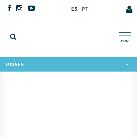
ES
PT
MENU
PAÍSES
PANAMÁ ASUME LA
PRESIDENCIA DEL
PROGRAMA IBERORQUESTAS