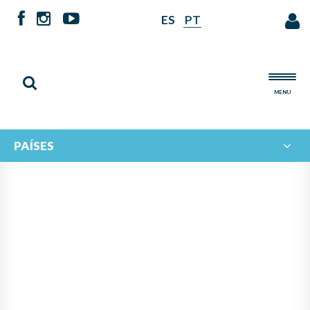
ES
PT
MENU
PAÍSES
PANAMÁ ASUME LA
PRESIDENCIA DEL
PROGRAMA IBERORQUESTAS