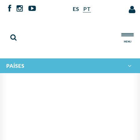
ES
PT
MENU
PAÍSES
PANAMÁ ASUME LA
PRESIDENCIA DEL
PROGRAMA IBERORQUESTAS