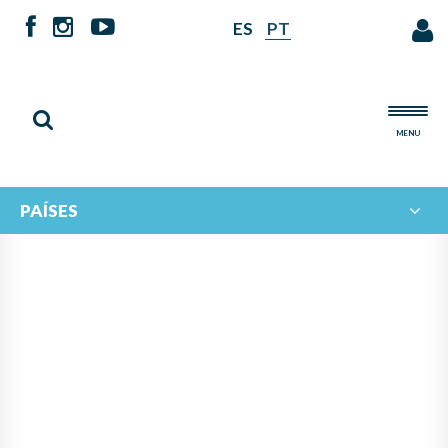
ES
PT
MENU
PAÍSES
PROYECTO DE CIRCULACIÓN
Y FORTALECIMIENTO
ACADÉMICO