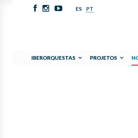
ES
PT
IBERORQUESTAS
PROJETOS
NO
SE ABRE EL VI C