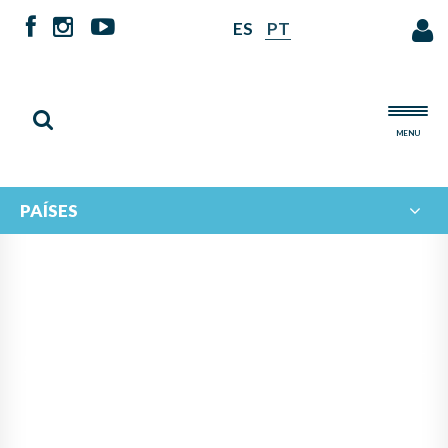
ES
PT
MENU
PAÍSES
SE ABRE EL VI CONCURSO DE
COMPOSICIÓN DE
IBERORQUESTAS JUVENILES