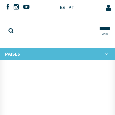
ES
PT
MENU
PAÍSES
SE HACE PÚBLICO EL
RESULTADO DEL II
CONCURSO