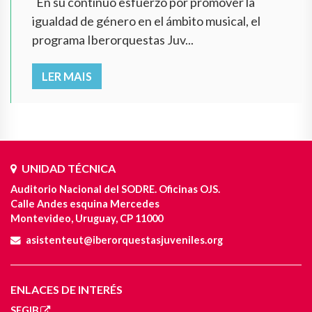
En su continuo esfuerzo por promover la
igualdad de género en el ámbito musical, el
programa Iberorquestas Juv...
LER MAIS
UNIDAD TÉCNICA
Auditorio Nacional del SODRE. Oficinas OJS.
Calle Andes esquina Mercedes
Montevideo, Uruguay, CP 11000
asistenteut@iberorquestasjuveniles.org
ENLACES DE INTERÉS
SEGIB