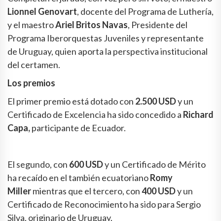
Lionnel Genovart
, docente del Programa de Luthería,
y el maestro
Ariel Britos Navas
, Presidente del
Programa Iberorquestas Juveniles y representante
de Uruguay, quien aporta la perspectiva institucional
del certamen.
Los premios
El primer premio está dotado con
2.500 USD
y un
Certificado de Excelencia ha sido concedido a
Richard
Capa,
participante de Ecuador.
El segundo, con
600 USD
y un Certificado de Mérito
ha recaído en el también ecuatoriano
Romy
Miller
mientras que el tercero, con
400 USD
y un
Certificado de Reconocimiento ha sido para Sergio
Silva, originario de Uruguay.