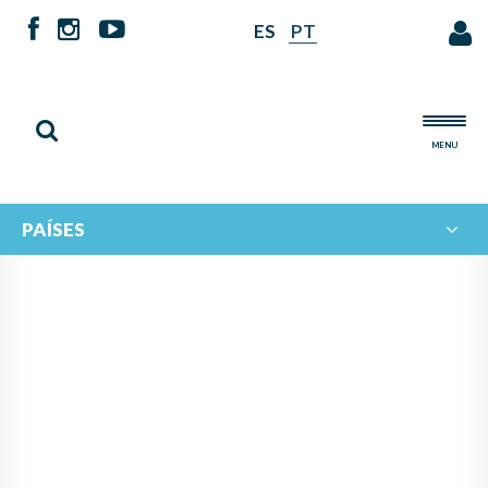
ES
PT
MENU
PAÍSES
SE HACE PÚBLICO EL
RESULTADO DEL II
CONCURSO