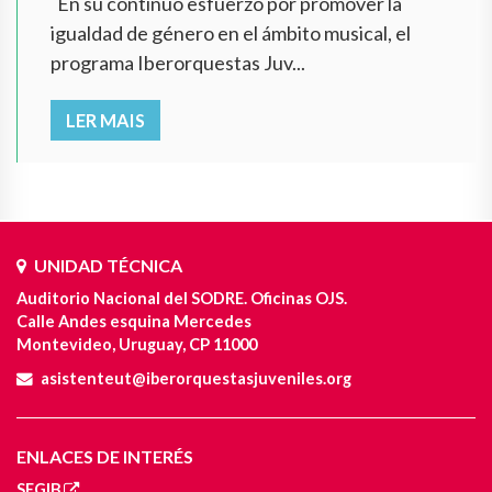
En su continuo esfuerzo por promover la
igualdad de género en el ámbito musical, el
programa Iberorquestas Juv...
LER MAIS
UNIDAD TÉCNICA
Auditorio Nacional del SODRE. Oficinas OJS.
Calle Andes esquina Mercedes
Montevideo, Uruguay, CP 11000
asistenteut@iberorquestasjuveniles.org
ENLACES DE INTERÉS
SEGIB