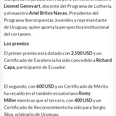
Lionnel Genovart
, docente del Programa de Luthería,
y el maestro
Ariel Britos Navas
, Presidente del
Programa Iberorquestas Juveniles y representante
de Uruguay, quien aporta la perspectiva institucional
del certamen.
Los premios
El primer premio está dotado con
2.500 USD
y un
Certificado de Excelencia ha sido concedido a
Richard
Capa,
participante de Ecuador.
El segundo, con
600 USD
y un Certificado de Mérito
ha recaído en el también ecuatoriano
Romy
Miller
mientras que el tercero, con
400 USD
y un
Certificado de Reconocimiento ha sido para Sergio
Silva, originario de Uruguay.