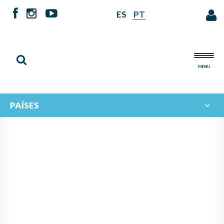
ES
PT
MENU
PAÍSES
SE HACE PÚBLICO EL
RESULTADO DEL II
CONCURSO