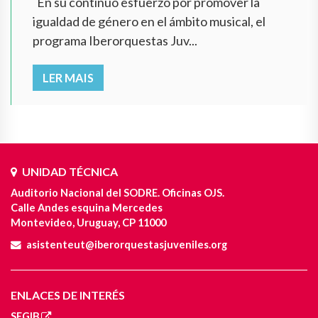
En su continuo esfuerzo por promover la
igualdad de género en el ámbito musical, el
programa Iberorquestas Juv...
LER MAIS
UNIDAD TÉCNICA
Auditorio Nacional del SODRE. Oficinas OJS.
Calle Andes esquina Mercedes
Montevideo, Uruguay, CP 11000
asistenteut@iberorquestasjuveniles.org
ENLACES DE INTERÉS
SEGIB