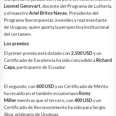
Lionnel Genovart
, docente del Programa de Luthería,
y el maestro
Ariel Britos Navas
, Presidente del
Programa Iberorquestas Juveniles y representante
de Uruguay, quien aporta la perspectiva institucional
del certamen.
Los premios
El primer premio está dotado con
2.500 USD
y un
Certificado de Excelencia ha sido concedido a
Richard
Capa,
participante de Ecuador.
El segundo, con
600 USD
y un Certificado de Mérito
ha recaído en el también ecuatoriano
Romy
Miller
mientras que el tercero, con
400 USD
y un
Certificado de Reconocimiento ha sido para Sergio
Silva, originario de Uruguay.