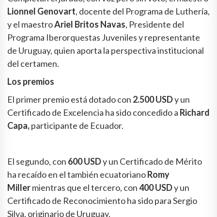
Lionnel Genovart
, docente del Programa de Luthería,
y el maestro
Ariel Britos Navas
, Presidente del
Programa Iberorquestas Juveniles y representante
de Uruguay, quien aporta la perspectiva institucional
del certamen.
Los premios
El primer premio está dotado con
2.500 USD
y un
Certificado de Excelencia ha sido concedido a
Richard
Capa,
participante de Ecuador.
El segundo, con
600 USD
y un Certificado de Mérito
ha recaído en el también ecuatoriano
Romy
Miller
mientras que el tercero, con
400 USD
y un
Certificado de Reconocimiento ha sido para Sergio
Silva, originario de Uruguay.