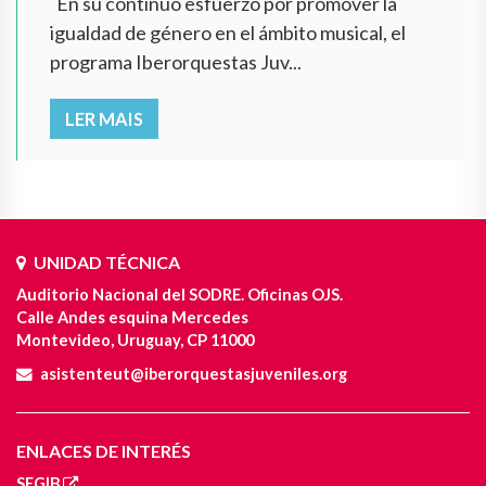
En su continuo esfuerzo por promover la
igualdad de género en el ámbito musical, el
programa Iberorquestas Juv...
LER MAIS
UNIDAD TÉCNICA
Auditorio Nacional del SODRE. Oficinas OJS.
Calle Andes esquina Mercedes
Montevideo, Uruguay, CP 11000
asistenteut@iberorquestasjuveniles.org
ENLACES DE INTERÉS
SEGIB