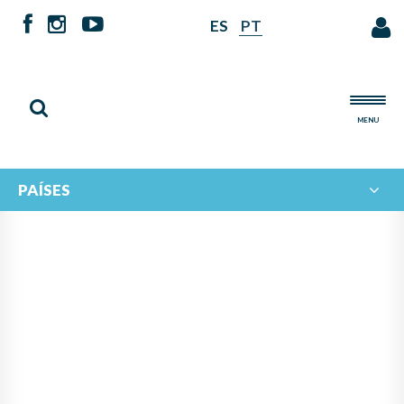
ES
PT
MENU
PAÍSES
SE HACE PÚBLICO EL
RESULTADO DEL II
CONCURSO