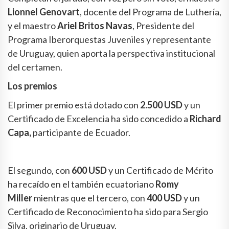
Lionnel Genovart
, docente del Programa de Luthería,
y el maestro
Ariel Britos Navas
, Presidente del
Programa Iberorquestas Juveniles y representante
de Uruguay, quien aporta la perspectiva institucional
del certamen.
Los premios
El primer premio está dotado con
2.500 USD
y un
Certificado de Excelencia ha sido concedido a
Richard
Capa,
participante de Ecuador.
El segundo, con
600 USD
y un Certificado de Mérito
ha recaído en el también ecuatoriano
Romy
Miller
mientras que el tercero, con
400 USD
y un
Certificado de Reconocimiento ha sido para Sergio
Silva, originario de Uruguay.