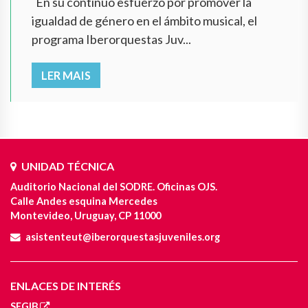
En su continuo esfuerzo por promover la
igualdad de género en el ámbito musical, el
programa Iberorquestas Juv...
LER MAIS
UNIDAD TÉCNICA
Auditorio Nacional del SODRE. Oficinas OJS.
Calle Andes esquina Mercedes
Montevideo, Uruguay, CP 11000
asistenteut@iberorquestasjuveniles.org
ENLACES DE INTERÉS
SEGIB