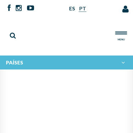
ES
PT
MENU
PAÍSES
SE HACE PÚBLICO EL
RESULTADO DEL II
CONCURSO