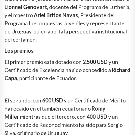
Lionnel Genovart
, docente del Programa de Luthería,
y el maestro
Ariel Britos Navas
, Presidente del
Programa Iberorquestas Juveniles y representante
de Uruguay, quien aporta la perspectiva institucional
del certamen.
Los premios
El primer premio está dotado con
2.500 USD
y un
Certificado de Excelencia ha sido concedido a
Richard
Capa,
participante de Ecuador.
El segundo, con
600 USD
y un Certificado de Mérito
ha recaído en el también ecuatoriano
Romy
Miller
mientras que el tercero, con
400 USD
y un
Certificado de Reconocimiento ha sido para Sergio
Silva, originario de Uruguay.