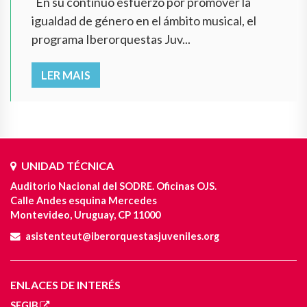
En su continuo esfuerzo por promover la
igualdad de género en el ámbito musical, el
programa Iberorquestas Juv...
LER MAIS
UNIDAD TÉCNICA
Auditorio Nacional del SODRE. Oficinas OJS.
Calle Andes esquina Mercedes
Montevideo, Uruguay, CP 11000
asistenteut@iberorquestasjuveniles.org
ENLACES DE INTERÉS
SEGIB