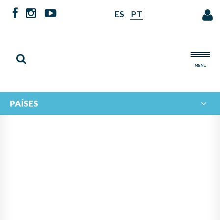
ES
PT
MENU
PAÍSES
SE HACE PÚBLICO EL
RESULTADO DEL II
CONCURSO