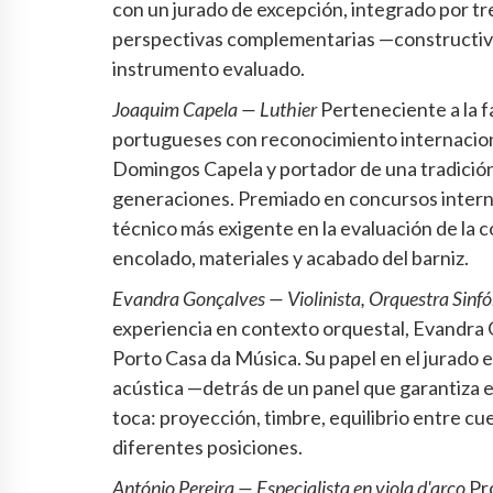
con un jurado de excepción, integrado por t
perspectivas complementarias —constructiva
instrumento evaluado.
Joaquim Capela — Luthier
Perteneciente a la fa
portugueses con reconocimiento internaciona
Domingos Capela y portador de una tradición 
generaciones. Premiado en concursos internac
técnico más exigente en la evaluación de la c
encolado, materiales y acabado del barniz.
Evandra Gonçalves — Violinista, Orquestra Sinf
experiencia en contexto orquestal, Evandra G
Porto Casa da Música. Su papel en el jurado e
acústica —detrás de un panel que garantiza 
toca: proyección, timbre, equilibrio entre c
diferentes posiciones.
António Pereira — Especialista en viola d'arco
Pro