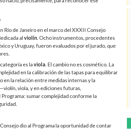
rso nació, precisamente, para reconocer ese
a
n Río de Janeiro en el marco del XXXII Consejo
dedicada al
violín
. Ocho instrumentos, procedentes
éxico y Uruguay, fueron evaluados por el jurado, que
ores.
categoría es la
viola
. El cambio no es cosmético. La
lejidad en la calibración de las tapas para equilibrar
o en la relación entre medidas internas y la
iolín, viola, y en ediciones futuras,
 del Programa: sumar complejidad conforme la
guridad.
Consejo dio al Programa la oportunidad de contar