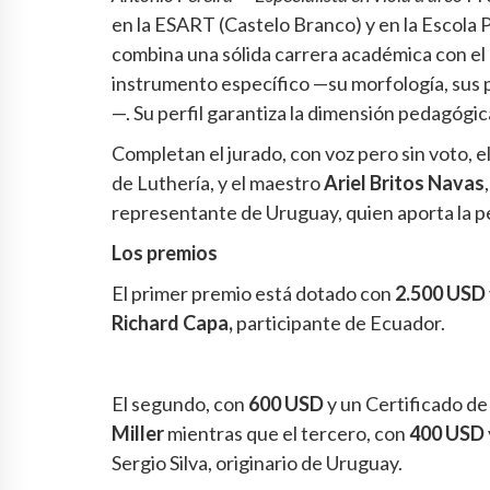
en la ESART (Castelo Branco) y en la Escola 
combina una sólida carrera académica con el
instrumento específico —su morfología, sus p
—. Su perfil garantiza la dimensión pedagógica
Completan el jurado, con voz pero sin voto, 
de Luthería, y el maestro
Ariel Britos Navas
representante de Uruguay, quien aporta la pe
Los premios
El primer premio está dotado con
2.500 USD
Richard Capa,
participante de Ecuador.
El segundo, con
600 USD
y un Certificado de
Miller
mientras que el tercero, con
400 USD
Sergio Silva, originario de Uruguay.