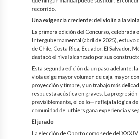
que ningún manual puede sustituir. El concu
recorrido.
Una exigencia creciente: del violín a la viol
La primera edición del Concurso, celebrada e
Intergubernamental (abril de 2025), estuvo 
de Chile, Costa Rica, Ecuador, El Salvador, M
destacó el nivel alcanzado por sus construct
Esta segunda edición da un paso adelante: la 
viola exige mayor volumen de caja, mayor comp
proyección y timbre, y un trabajo más delicad
respuesta acústica en graves. La progresión —v
previsiblemente, el cello— refleja la lógica
comunidad de luthiers gana experiencia y se
El jurado
La elección de Oporto como sede del XXXIV 