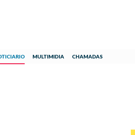
TICIARIO
MULTIMIDIA
CHAMADAS
L RESULTADO DEL II CONCU
DE LUTHERÍA 2026.