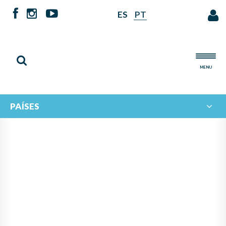
ES
PT
MENU
PAÍSES
SE INAUGURÓ EL TALLER DE
REFLEXIÓN DE
IBERORQUESTAS JUVENILES